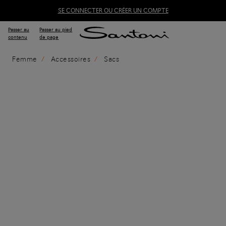
SE CONNECTER OU CRÉER UN COMPTE
Passer au
Passer au pied
contenu
de page
Femme
Accessoires
Sacs