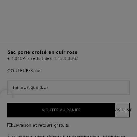
Sac porté croisé en cuir rose
€ 1.015
Prix réduit de
€ 1.450
(-30%)
COULEUR:
Rose
Unique (EU)
Taille
AJOUTER AU PANIER
WISHLIST
Livraison et retours gratuits