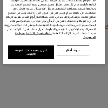
هذا الموقع يستخدم ملفات تعريف الارتباط، بما في ذلك ملفات تعريف الارتباط
الخاصة بأطراف أخرى، لكي يعمل بشكل صحيح، ويحسن تجربة التصفح الخاصة بك
ويوائمها بحسب تفضيلاتك الشخصية، ويرسل إليك رسائل إعلانية تتماشى مع
تفضيلاتك التي ذكرتها عبر الإنترنت. انقر على "قبول الكل" إذا كنت ترغب في السماح
بجميع ملفات تعريف الارتباط. بدلاً من ذلك، يمكنك اختيار أنواع ملفات تعريف الارتباط
التي تريد قبولها أو تعطيلها بالنقر على "أريد أن أختار" فيما يلي. بموجب إغلاق هذه
اللافتة، سيتم تفعيل ملفات تعريف الارتباط التقنية فقط، وتعتبر هذه الملفات ضرورية
عرض منتجات مشابهة
لتصفح الموقع الإلكتروني. للمزيد من المعلومات حول ملفات تعريف الارتباط، انظر
سياسة ملفات تعريف الارتباط الخاصة بنا.
ملفات تعريف الارتباط وسياسة
الخصوصية.
سوف أختار
قبول جميع ملفات تعريف
الارتباط