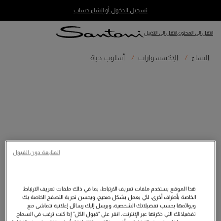
تسجيل الدخول أو إنشاء حساب
انتقل إلى المحتوى
انتقل إلى التذييل
النساء
الإكسسوارات
أسلوب حياة
المتابعة دون القبول
هذا الموقع يستخدم ملفات تعريف الارتباط، بما في ذلك ملفات تعريف الارتباط
الخاصة بأطراف أخرى، لكي يعمل بشكل صحيح، ويحسن تجربة التصفح الخاصة بك
ويوائمها بحسب تفضيلاتك الشخصية، ويرسل إليك رسائل إعلانية تتماشى مع
تفضيلاتك التي ذكرتها عبر الإنترنت. انقر على "قبول الكل" إذا كنت ترغب في السماح