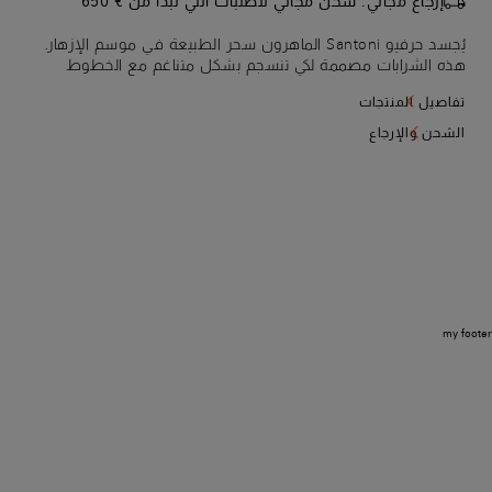
إرجاع مجاني. شحن مجاني للطلبات التي تبدأ من € 650
يُجسد حرفيو Santoni الماهرون سحر الطبيعة في موسم الإزهار.
هذه الشرابات مصممة لكي تنسجم بشكل متناغم مع الخطوط
الكلاسيكية لحذاء لوفر بيني الخاص بك، فهي مصنوعة من جلد
تفاصيل المنتجات
السويد سيتا الخفيف كالحرير. حذاء مناسب للربيع يُعبر عن الفخامة
الحرفية وإعلان عن النمط الشخصي.
الشحن والإرجاع
my footer