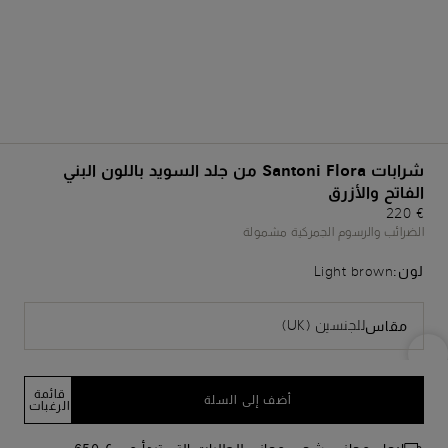
شرابات Santoni Flora من جلد السويد باللون البني
الفاتح والأزرق
€ 220
الضرائب والرسوم الجمركية مشمولة
لون:
Light brown
للجنسين (UK)
مقاس
قائمة
أضف إلى السلة
الرغبات