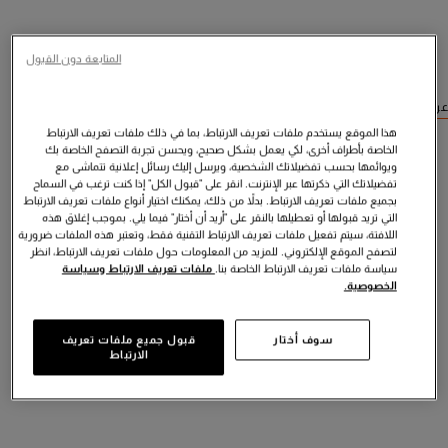
المتابعة دون القبول
عرض منتجات مشابهة
هذا الموقع يستخدم ملفات تعريف الارتباط، بما في ذلك ملفات تعريف الارتباط
الخاصة بأطراف أخرى، لكي يعمل بشكل صحيح، ويحسن تجربة التصفح الخاصة بك
ويوائمها بحسب تفضيلاتك الشخصية، ويرسل إليك رسائل إعلانية تتماشى مع
تفضيلاتك التي ذكرتها عبر الإنترنت. انقر على "قبول الكل" إذا كنت ترغب في السماح
بجميع ملفات تعريف الارتباط. بدلاً من ذلك، يمكنك اختيار أنواع ملفات تعريف الارتباط
التي تريد قبولها أو تعطيلها بالنقر على "أريد أن أختار" فيما يلي. بموجب إغلاق هذه
اللافتة، سيتم تفعيل ملفات تعريف الارتباط التقنية فقط، وتعتبر هذه الملفات ضرورية
لتصفح الموقع الإلكتروني. للمزيد من المعلومات حول ملفات تعريف الارتباط، انظر
سياسة ملفات تعريف الارتباط الخاصة بنا.
ملفات تعريف الارتباط وسياسة
الخصوصية.
سوف أختار
قبول جميع ملفات تعريف
الارتباط