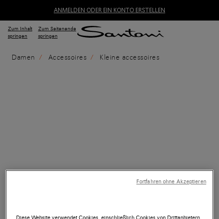
ANMELDEN ODER EIN KONTO ERSTELLEN
Zum Inhalt
Zum Seitenende
springen
springen
Damen
Accessoires
Kleine accessoires
Fortfahren ohne Akzeptieren
Diese Website verwendet Cookies, einschließlich Cookies von Drittanbietern,