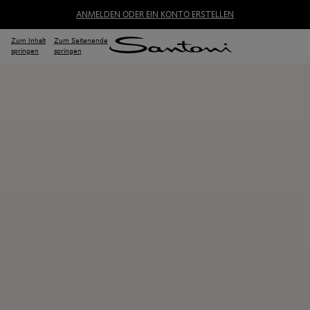
ANMELDEN ODER EIN KONTO ERSTELLEN
Zum Inhalt
Zum Seitenende
springen
springen