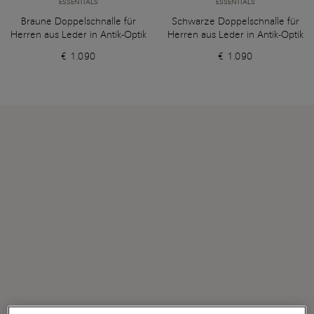
ESSENTIALS
ESSENTIALS
Braune Doppelschnalle für
Schwarze Doppelschnalle für
Herren aus Leder in Antik-Optik
Herren aus Leder in Antik-Optik
€ 1.090
€ 1.090