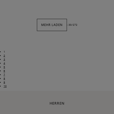
MEHR LADEN
-
30
/
272
1
2
3
4
5
6
7
8
9
10
HERREN