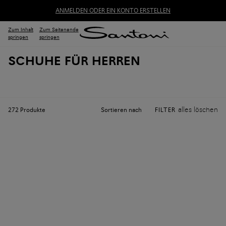
ANMELDEN ODER EIN KONTO ERSTELLEN
Zum Inhalt
Zum Seitenende
springen
springen
SCHUHE FÜR HERREN
alles löschen
Sortieren nach
272
Produkte
FILTER