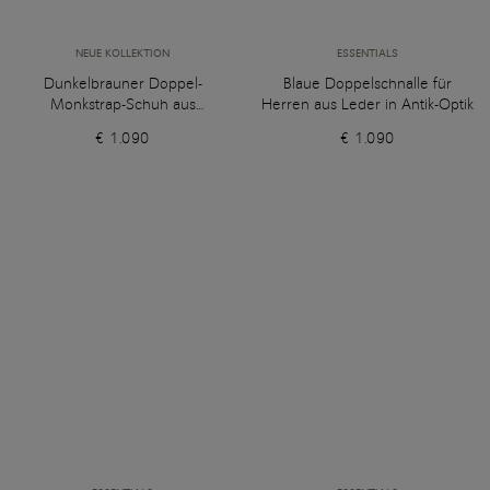
NEUE KOLLEKTION
ESSENTIALS
Dunkelbrauner Doppel-
Blaue Doppelschnalle für
Monkstrap-Schuh aus
Herren aus Leder in Antik-Optik
genarbtem Leder für Herren
€ 1.090
€ 1.090