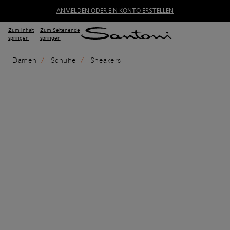
ANMELDEN ODER EIN KONTO ERSTELLEN
Zum Inhalt
Zum Seitenende
springen
springen
Damen
Schuhe
Sneakers