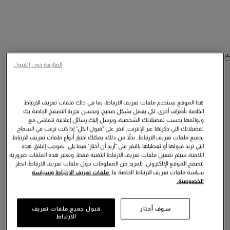
عرض منتجات مشابهة
المتابعة دون القبول
هذا الموقع يستخدم ملفات تعريف الارتباط، بما في ذلك ملفات تعريف الارتباط
الخاصة بأطراف أخرى، لكي يعمل بشكل صحيح، ويحسن تجربة التصفح الخاصة بك
ويوائمها بحسب تفضيلاتك الشخصية، ويرسل إليك رسائل إعلانية تتماشى مع
تفضيلاتك التي ذكرتها عبر الإنترنت. انقر على "قبول الكل" إذا كنت ترغب في السماح
بجميع ملفات تعريف الارتباط. بدلاً من ذلك، يمكنك اختيار أنواع ملفات تعريف الارتباط
التي تريد قبولها أو تعطيلها بالنقر على "أريد أن أختار" فيما يلي. بموجب إغلاق هذه
اللافتة، سيتم تفعيل ملفات تعريف الارتباط التقنية فقط، وتعتبر هذه الملفات ضرورية
لتصفح الموقع الإلكتروني. للمزيد من المعلومات حول ملفات تعريف الارتباط، انظر
سياسة ملفات تعريف الارتباط الخاصة بنا.
ملفات تعريف الارتباط وسياسة
الخصوصية.
سوف أختار
قبول جميع ملفات تعريف
الارتباط