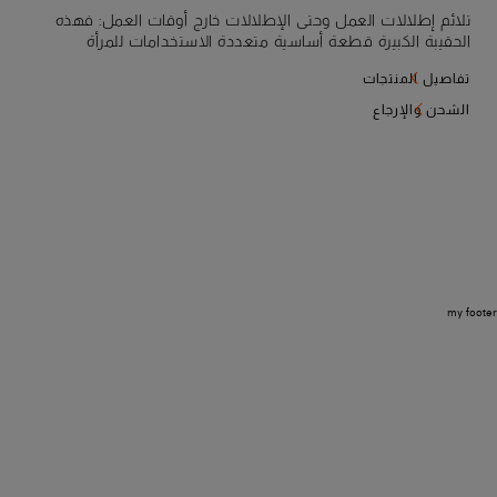
تلائم إطلالات العمل وحتى الإطلالات خارج أوقات العمل: فهذه
الحقيبة الكبيرة قطعة أساسية متعددة الاستخدامات للمرأة
العصرية. صُنعت هذه الحقيبة من جلد جراناتو المعالج طبيعيًا
تفاصيل المنتجات
لإعطاء سطحها ملمسًا محببًا مميزًا، وتتميز بيد مريحة وحزام كتف
قابل للتعديل لضمان تنوع لانهائي في كل مناسبة. وهي مزوّدة
الشحن والإرجاع
بحلية مرآة جذابة وجيب داخلي بسحاب.
my footer