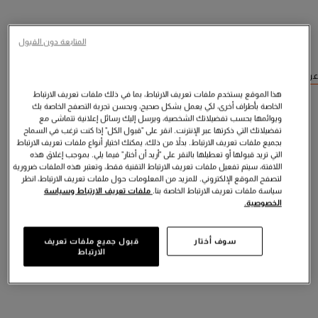
المتابعة دون القبول
عرض منتجات مشابهة
هذا الموقع يستخدم ملفات تعريف الارتباط، بما في ذلك ملفات تعريف الارتباط
الخاصة بأطراف أخرى، لكي يعمل بشكل صحيح، ويحسن تجربة التصفح الخاصة بك
ويوائمها بحسب تفضيلاتك الشخصية، ويرسل إليك رسائل إعلانية تتماشى مع
تفضيلاتك التي ذكرتها عبر الإنترنت. انقر على "قبول الكل" إذا كنت ترغب في السماح
بجميع ملفات تعريف الارتباط. بدلاً من ذلك، يمكنك اختيار أنواع ملفات تعريف الارتباط
التي تريد قبولها أو تعطيلها بالنقر على "أريد أن أختار" فيما يلي. بموجب إغلاق هذه
اللافتة، سيتم تفعيل ملفات تعريف الارتباط التقنية فقط، وتعتبر هذه الملفات ضرورية
لتصفح الموقع الإلكتروني. للمزيد من المعلومات حول ملفات تعريف الارتباط، انظر
سياسة ملفات تعريف الارتباط الخاصة بنا.
ملفات تعريف الارتباط وسياسة
الخصوصية.
سوف أختار
قبول جميع ملفات تعريف
الارتباط