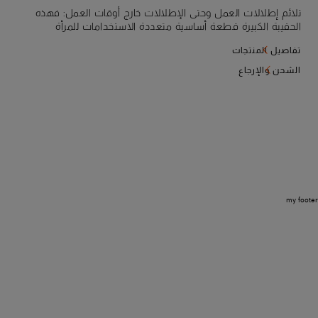
تلائم إطلالات العمل وحتى الإطلالات خارج أوقات العمل: فهذه
الحقيبة الكبيرة قطعة أساسية متعددة الاستخدامات للمرأة
العصرية. صُنعت هذه الحقيبة من جلد جراناتو المعالج طبيعيًا
تفاصيل المنتجات
لإعطاء سطحها ملمسًا محببًا مميزًا، وتتميز بيد مريحة وحزام كتف
قابل للتعديل لضمان تنوع لانهائي في كل مناسبة. وهي مزوّدة
الشحن والإرجاع
بحلية مرآة جذابة وجيب داخلي بسحاب.
my footer