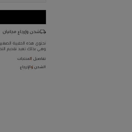
شحن وإرجاع مجانيان
وهي بذلك تعيد تقديم التص
الحقيبة من الجلد مع يد م
تفاصيل المنتجات
الداخلية، وحزام كتف قابل
الشحن والإرجاع
وأداء مثالي يتضح جليًا في أكثر إبداع