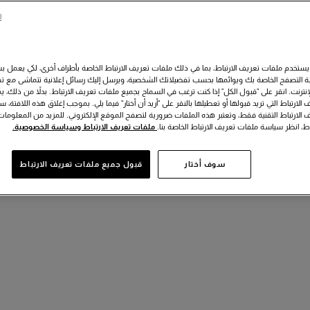
ا
يستخدم ملفات تعريف الارتباط، بما في ذلك ملفات تعريف الارتباط الخاصة بأطراف أخرى، لكي يعمل 
 التصفح الخاصة بك ويوائمها بحسب تفضيلاتك الشخصية، ويرسل إليك رسائل إعلانية تتماشى مع تف
لإنترنت. انقر على "قبول الكل" إذا كنت ترغب في السماح بجميع ملفات تعريف الارتباط. بدلاً من ذلك، يمك
الارتباط التي تريد قبولها أو تعطيلها بالنقر على "أريد أن أختار" فيما يلي. بموجب إغلاق هذه اللافتة، 
 الارتباط التقنية فقط، وتعتبر هذه الملفات ضرورية لتصفح الموقع الإلكتروني. للمزيد من المعلوم
اط، انظر سياسة ملفات تعريف الارتباط الخاصة بنا.
ملفات تعريف الارتباط وسياسة الخصوصية.
سوف أختار
قبول جميع ملفات تعريف الارتباط