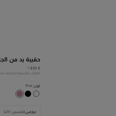
حقيبة يد من الج
€ 1,930
الضرائب والرسوم الجمركية مش
لون:
Pink
للجنسين (UK)
مقاس