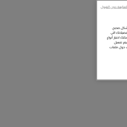
لمتابعة دون القبول
بشكل صحيح،
ضيلاتك التي
نك اختيار أنواع
سيتم تفعيل
ات حول ملفات