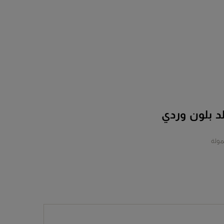
لد بلون وردي
مولة