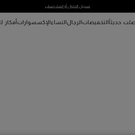
تسجيل الدخول أو إنشاء حساب
لت حديثاً
التخفيضات
الرجال
النساء
الإكسسوارات
أفكار لل