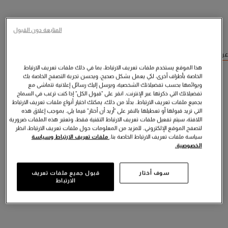
المتابعة دون القبول
عرض منتجات مشابهة
هذا الموقع يستخدم ملفات تعريف الارتباط، بما في ذلك ملفات تعريف الارتباط
الخاصة بأطراف أخرى، لكي يعمل بشكل صحيح، ويحسن تجربة التصفح الخاصة بك
ويوائمها بحسب تفضيلاتك الشخصية، ويرسل إليك رسائل إعلانية تتماشى مع
تفضيلاتك التي ذكرتها عبر الإنترنت. انقر على "قبول الكل" إذا كنت ترغب في السماح
بجميع ملفات تعريف الارتباط. بدلاً من ذلك، يمكنك اختيار أنواع ملفات تعريف الارتباط
التي تريد قبولها أو تعطيلها بالنقر على "أريد أن أختار" فيما يلي. بموجب إغلاق هذه
اللافتة، سيتم تفعيل ملفات تعريف الارتباط التقنية فقط، وتعتبر هذه الملفات ضرورية
لتصفح الموقع الإلكتروني. للمزيد من المعلومات حول ملفات تعريف الارتباط، انظر
سياسة ملفات تعريف الارتباط الخاصة بنا.
ملفات تعريف الارتباط وسياسة
الخصوصية.
سوف أختار
قبول جميع ملفات تعريف
الارتباط