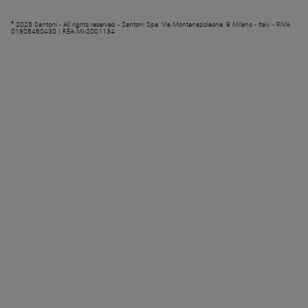
© 2025 Santoni - All rights reserved - Santoni Spa, Via Montenapoleone, 9 Milano - Italy - P.IVA
01806460430 | REA MI-2001134