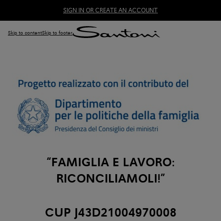
SIGN IN OR CREATE AN ACCOUNT
Skip to content
Skip to footer
“FAMIGLIA E LAVORO:
RICONCILIAMOLI!”
CUP J43D21004970008