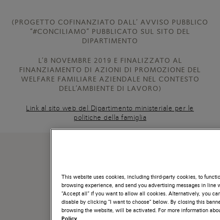
(PROGETTO COFINANZIATO DALL’ AVVISO PUBBLICO
“#CONCILIAMO” PUBBLICATO SUL SITO DEL
DIPARTIMENTO
L’8 NOVEMBRE 2019 E FINALIZZATO AL
FINANZIAMENTO DI AZIONI DI PROMOZIONE DEL
WELFARE FAMILIARE AZIENDALE NEL CONTESTO
DELL’AMBIENTE DI LAVORO)
Link al sito web del Dipartimento ministeriale per le
politiche della famiglia
This website uses cookies, including third-party cookies, to funct
browsing experience, and send you advertising messages in line w
“Accept all” if you want to allow all cookies. Alternatively, you c
disable by clicking “I want to choose” below. By closing this banne
browsing the website, will be activated. For more information abo
Policy.