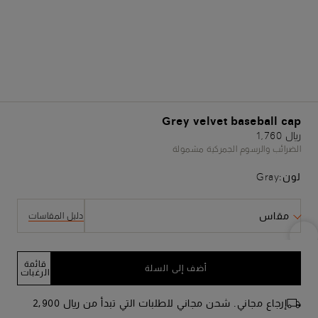
Grey velvet baseball cap
﷼ 1,760
الضرائب والرسوم الجمركية مشمولة
لون:
Gray
مقاس
دليل المقاسات
قائمة
أضف إلى السلة
الرغبات
إرجاع مجاني. شحن مجاني للطلبات التي تبدأ من ﷼ 2,900