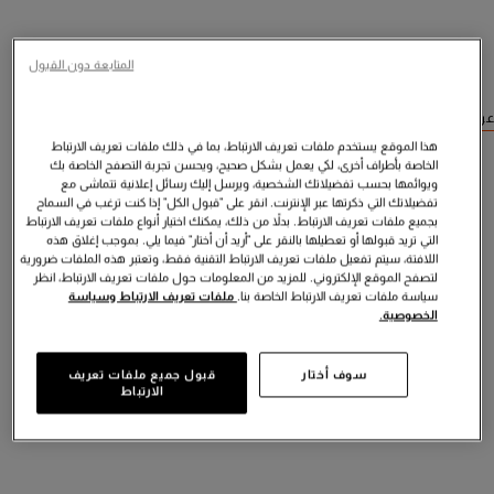
المتابعة دون القبول
عرض منتجات مشابهة
هذا الموقع يستخدم ملفات تعريف الارتباط، بما في ذلك ملفات تعريف الارتباط
الخاصة بأطراف أخرى، لكي يعمل بشكل صحيح، ويحسن تجربة التصفح الخاصة بك
ويوائمها بحسب تفضيلاتك الشخصية، ويرسل إليك رسائل إعلانية تتماشى مع
تفضيلاتك التي ذكرتها عبر الإنترنت. انقر على "قبول الكل" إذا كنت ترغب في السماح
بجميع ملفات تعريف الارتباط. بدلاً من ذلك، يمكنك اختيار أنواع ملفات تعريف الارتباط
التي تريد قبولها أو تعطيلها بالنقر على "أريد أن أختار" فيما يلي. بموجب إغلاق هذه
اللافتة، سيتم تفعيل ملفات تعريف الارتباط التقنية فقط، وتعتبر هذه الملفات ضرورية
لتصفح الموقع الإلكتروني. للمزيد من المعلومات حول ملفات تعريف الارتباط، انظر
سياسة ملفات تعريف الارتباط الخاصة بنا.
ملفات تعريف الارتباط وسياسة
الخصوصية.
سوف أختار
قبول جميع ملفات تعريف
الارتباط