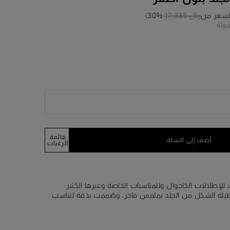
لسعر من
﷼ 7,335
(-30%)
مولة
قائمة
أضف إلى السلة
الرغبات
لإطلالات الكاجوال وللمناسبات الخاصة وغيرها الكثير.
لة الشكل من الجلد بملمس فاخر، وصُممت بدقة لتناسب
عك. تم تزيين الغطاء بإبزيم مزخرف مصنوع باستخدام تقنية
الحياكة المنسوجة "Intrecci" التي تشتهر بها الدار: وهي تعبر بشكل أصلي عن فلسفة
Sa، حيث تستحضر قيمها وثقافتها الحرفية وتفاصيلها الجمالية ليعكس