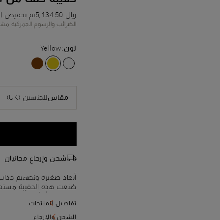
﷼ 5,134.50
تم تخفيض ا
الضرائب والرسوم الجمركية مش
لون:
Yellow
للجنسين (UK)
مقاس
شحن وإرجاع مجانيان
أبعاد صغيرة وتصميم جذاب ل
صُنعت هذه الحقيبة مستطي
راحة يدك أو تُوضع تحت ذرا
تفاصيل المنتجات
تصاميم ntoni
الشحن والإرجاع