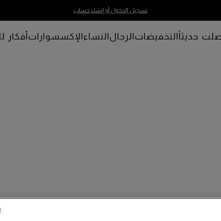
تسجيل الدخول أو إنشاء حساب
لت حديثاً
التخفيضات
الرجال
النساء
الإكسسوارات
أفكار لل
ا