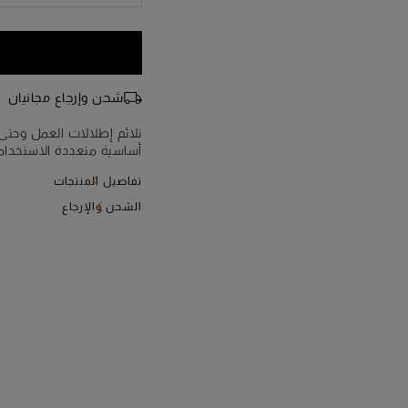
شحن وإرجاع مجانيان
تلائم إطلالات العمل وحتى
أساسية متعددة الاستخداما
المعالج طبيعيًا لإعطاء سطح
تفاصيل المنتجات
للتعديل لضمان تنوع لانها
بسحاب.
الشحن والإرجاع