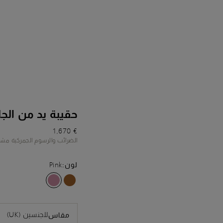
حقيبة يد من الج
€ 1,670
الضرائب والرسوم الجمركية مش
لون:
Pink
للجنسين (UK)
مقاس