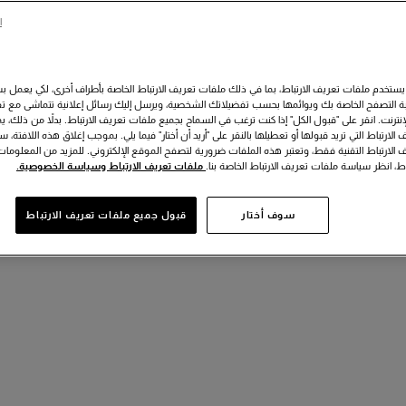
ا
يستخدم ملفات تعريف الارتباط، بما في ذلك ملفات تعريف الارتباط الخاصة بأطراف أخرى، لكي يعمل 
 التصفح الخاصة بك ويوائمها بحسب تفضيلاتك الشخصية، ويرسل إليك رسائل إعلانية تتماشى مع تف
لإنترنت. انقر على "قبول الكل" إذا كنت ترغب في السماح بجميع ملفات تعريف الارتباط. بدلاً من ذلك، يمك
الارتباط التي تريد قبولها أو تعطيلها بالنقر على "أريد أن أختار" فيما يلي. بموجب إغلاق هذه اللافتة، 
 الارتباط التقنية فقط، وتعتبر هذه الملفات ضرورية لتصفح الموقع الإلكتروني. للمزيد من المعلوم
اط، انظر سياسة ملفات تعريف الارتباط الخاصة بنا.
ملفات تعريف الارتباط وسياسة الخصوصية.
سوف أختار
قبول جميع ملفات تعريف الارتباط