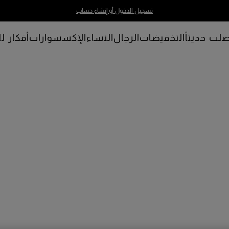
تسجيل الدخول أو إنشاء حساب
لت حديثاً
التخفيضات
الرجال
النساء
الإكسسوارات
أفكار لل