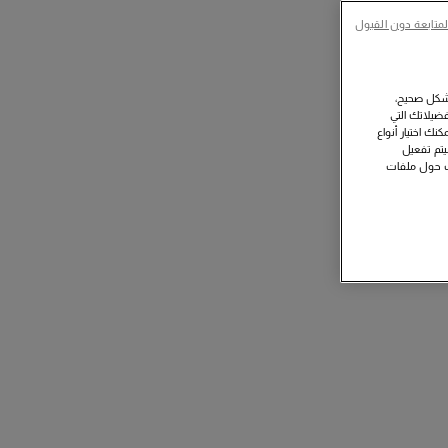
لمتابعة دون القبول
بشكل صحيح،
ضيلاتك التي
نك اختيار أنواع
سيتم تفعيل
ات حول ملفات