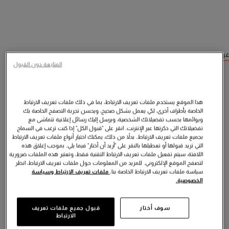
عرض منتجات مشابهة
المتابعة دون القبول
هذا الموقع يستخدم ملفات تعريف الارتباط، بما في ذلك ملفات تعريف الارتباط
الخاصة بأطراف أخرى، لكي يعمل بشكل صحيح، ويحسن تجربة التصفح الخاصة بك
ويوائمها بحسب تفضيلاتك الشخصية، ويرسل إليك رسائل إعلانية تتماشى مع
تفضيلاتك التي ذكرتها عبر الإنترنت. انقر على "قبول الكل" إذا كنت ترغب في السماح
بجميع ملفات تعريف الارتباط. بدلاً من ذلك، يمكنك اختيار أنواع ملفات تعريف الارتباط
التي تريد قبولها أو تعطيلها بالنقر على "أريد أن أختار" فيما يلي. بموجب إغلاق هذه
اللافتة، سيتم تفعيل ملفات تعريف الارتباط التقنية فقط، وتعتبر هذه الملفات ضرورية
لتصفح الموقع الإلكتروني. للمزيد من المعلومات حول ملفات تعريف الارتباط، انظر
سياسة ملفات تعريف الارتباط الخاصة بنا.
ملفات تعريف الارتباط وسياسة
الخصوصية.
سوف أختار
قبول جميع ملفات تعريف
الارتباط