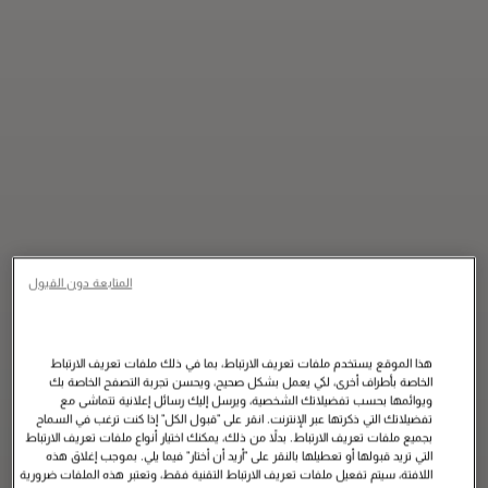
المتابعة دون القبول
هذا الموقع يستخدم ملفات تعريف الارتباط، بما في ذلك ملفات تعريف الارتباط
الخاصة بأطراف أخرى، لكي يعمل بشكل صحيح، ويحسن تجربة التصفح الخاصة بك
ويوائمها بحسب تفضيلاتك الشخصية، ويرسل إليك رسائل إعلانية تتماشى مع
تفضيلاتك التي ذكرتها عبر الإنترنت. انقر على "قبول الكل" إذا كنت ترغب في السماح
بجميع ملفات تعريف الارتباط. بدلاً من ذلك، يمكنك اختيار أنواع ملفات تعريف الارتباط
التي تريد قبولها أو تعطيلها بالنقر على "أريد أن أختار" فيما يلي. بموجب إغلاق هذه
اللافتة، سيتم تفعيل ملفات تعريف الارتباط التقنية فقط، وتعتبر هذه الملفات ضرورية