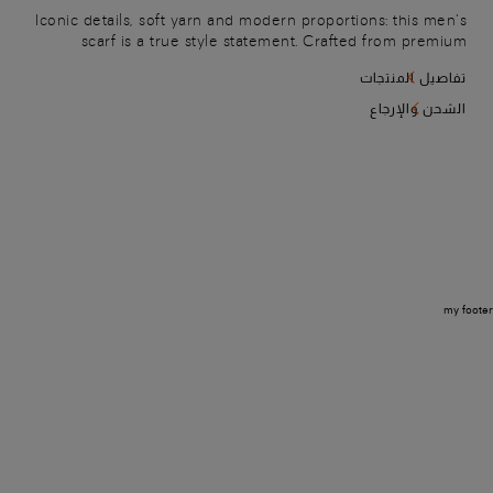
Iconic details, soft yarn and modern proportions: this men’s
scarf is a true style statement. Crafted from premium
cashmere, it offers a soft touch and enveloping warmth for
تفاصيل المنتجات
the coldest days. Finished with delicate fringed edges and
Sigillo topstitching in Arancio Santoni, it reflects the
الشحن والإرجاع
Maison’s devotion to artisanal excellence down to the
smallest detail.
my footer