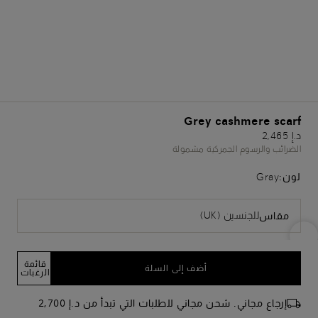
Grey cashmere scarf
د.إ 2,465
الضرائب والرسوم الجمركية مشمولة
لون:
Gray
للجنسين (UK)
مقاس
قائمة
أضف إلى السلة
الرغبات
إرجاع مجاني. شحن مجاني للطلبات التي تبدأ من د.إ 2,700