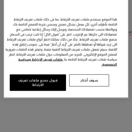
هذا الموقع يستخدم ملفات تعريف الارتباط، بما في ذلك ملفات تعريف الارتباط
الخاصة بأطراف أخرى، لكي يعمل بشكل صحيح، ويحسن تجربة التصفح الخاصة بك
ويوائمها بحسب تفضيلاتك الشخصية، ويرسل إليك رسائل إعلانية تتماشى مع
عرض منتجات مشابهة
تفضيلاتك التي ذكرتها عبر الإنترنت. انقر على "قبول الكل" إذا كنت ترغب في السماح
بجميع ملفات تعريف الارتباط. بدلاً من ذلك، يمكنك اختيار أنواع ملفات تعريف الارتباط
التي تريد قبولها أو تعطيلها بالنقر على "أريد أن أختار" فيما يلي. بموجب إغلاق هذه
اللافتة، سيتم تفعيل ملفات تعريف الارتباط التقنية فقط، وتعتبر هذه الملفات ضرورية
لتصفح الموقع الإلكتروني. للمزيد من المعلومات حول ملفات تعريف الارتباط، انظر
سياسة ملفات تعريف الارتباط الخاصة بنا.
ملفات تعريف الارتباط وسياسة
الخصوصية.
سوف أختار
قبول جميع ملفات تعريف
الارتباط