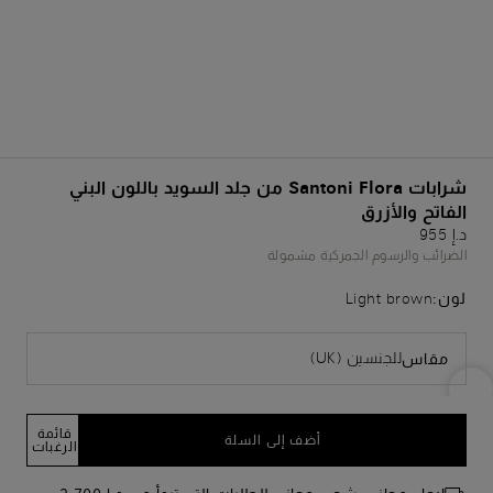
شرابات Santoni Flora من جلد السويد باللون البني
الفاتح والأزرق
د.إ 955
الضرائب والرسوم الجمركية مشمولة
لون:
Light brown
للجنسين (UK)
مقاس
قائمة
أضف إلى السلة
الرغبات