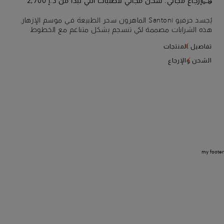
إرجاع مجاني. شحن مجاني للطلبات التي تبدأ من د.إ 2,700
يُجسد حرفيو Santoni الماهرون سحر الطبيعة في موسم الإزهار.
هذه الشرابات مصممة لكي تنسجم بشكل متناغم مع الخطوط
الكلاسيكية لحذاء لوفر بيني الخاص بك، فهي مصنوعة من جلد
تفاصيل المنتجات
السويد سيتا الخفيف كالحرير. حذاء مناسب للربيع يُعبر عن الفخامة
الحرفية وإعلان عن النمط الشخصي.
الشحن والإرجاع
my footer