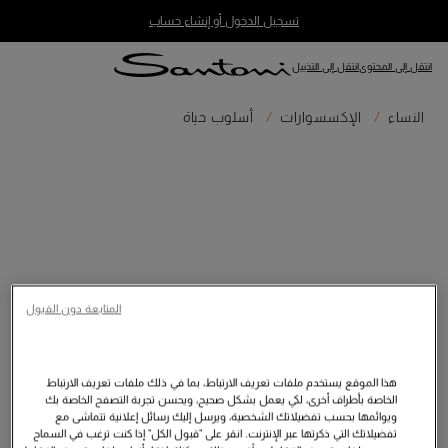
تسجيل الدخول أو إنشاء حساب
انتقل إلى المحتوى
انتقل إلى التذييل
النساء
الإكسسوارات
أسلوب حياة
المتابعة دون القبول
هذا الموقع يستخدم ملفات تعريف الارتباط، بما في ذلك ملفات تعريف الارتباط
الخاصة بأطراف أخرى، لكي يعمل بشكل صحيح، ويحسن تجربة التصفح الخاصة بك
ويوائمها بحسب تفضيلاتك الشخصية، ويرسل إليك رسائل إعلانية تتماشى مع
تفضيلاتك التي ذكرتها عبر الإنترنت. انقر على "قبول الكل" إذا كنت ترغب في السماح