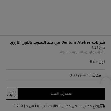
شرابات Santoni Atelier من جلد السويد باللون الأزرق
د.إ 1,210
الضرائب والرسوم الجمركية مشمولة
لون:
Blue
للجنسين (UK)
مقاس
قائمة
أضف إلى السلة
الرغبات
إرجاع مجاني. شحن مجاني للطلبات التي تبدأ من د.إ 2,700