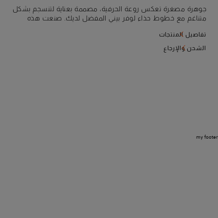
جوهرة مصغرة تعكس روعة الحرفية، مصممة بعناية لتنسجم بشكل
متناغم مع خطوط حذاء لوفر بيني المفضل لديك. صنعت هذه
الشرابات من جلد السويد سيتا المرن الذي يتميز بملمس خفيف
تفاصيل المنتجات
كالحرير، لتجربة حسية فاخرة. وهي مزينة ببلورات صغيرة تضفي
انعكاسات متلألئة، وتجذب الأنظار وتضيء خطواتك بثقة وأناقة.
الشحن والإرجاع
my footer