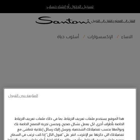
تسجيل الدخول أو إنشاء حساب
انتقل إلى المحتوى
انتقل إلى التذييل
النساء
الإكسسوارات
أسلوب حياة
المتابعة دون القبول
هذا الموقع يستخدم ملفات تعريف الارتباط، بما في ذلك ملفات تعريف الارتباط
الخاصة بأطراف أخرى، لكي يعمل بشكل صحيح، ويحسن تجربة التصفح الخاصة بك
ويوائمها بحسب تفضيلاتك الشخصية، ويرسل إليك رسائل إعلانية تتماشى مع
تفضيلاتك التي ذكرتها عبر الإنترنت. انقر على "قبول الكل" إذا كنت ترغب في السماح
بجميع ملفات تعريف الارتباط. بدلاً من ذلك، يمكنك اختيار أنواع ملفات تعريف الارتباط