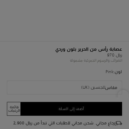
عصابة رأس من الحرير بلون وردي
﷼ 970
الضرائب والرسوم الجمركية مشمولة
لون:
Pink
للجنسين (UK)
مقاس
قائمة
أضف إلى السلة
الرغبات
إرجاع مجاني. شحن مجاني للطلبات التي تبدأ من ﷼ 2,900