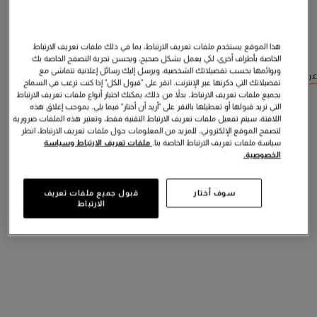
هذا الموقع يستخدم ملفات تعريف الارتباط، بما في ذلك ملفات تعريف الارتباط
الخاصة بأطراف أخرى، لكي يعمل بشكل صحيح، ويحسن تجربة التصفح الخاصة بك
ويوائمها بحسب تفضيلاتك الشخصية، ويرسل إليك رسائل إعلانية تتماشى مع
عرض منتجات مشابهة
تفضيلاتك التي ذكرتها عبر الإنترنت. انقر على "قبول الكل" إذا كنت ترغب في السماح
بجميع ملفات تعريف الارتباط. بدلاً من ذلك، يمكنك اختيار أنواع ملفات تعريف الارتباط
التي تريد قبولها أو تعطيلها بالنقر على "أريد أن أختار" فيما يلي. بموجب إغلاق هذه
اللافتة، سيتم تفعيل ملفات تعريف الارتباط التقنية فقط، وتعتبر هذه الملفات ضرورية
لتصفح الموقع الإلكتروني. للمزيد من المعلومات حول ملفات تعريف الارتباط، انظر
سياسة ملفات تعريف الارتباط الخاصة بنا.
ملفات تعريف الارتباط وسياسة
الخصوصية.
سوف أختار
قبول جميع ملفات تعريف
الارتباط