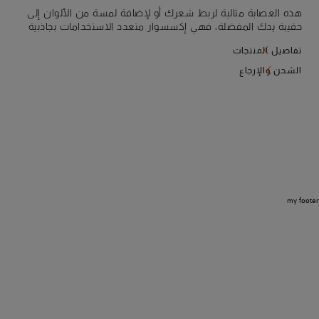
هذه العصابة مثالية لربط شعرك أو لإضافة لمسة من الألوان إلى
حقيبة يدك المفضلة، فهي إكسسوار متعدد الاستخدامات بجاذبية
راقية. صُنعت من الحرير الخالص، وتتميز بطبعة على الوجهين
تفاصيل المنتجات
مستوحاة من مجموعة Adriatica: تتجلى الانعكاسات المتلألئة على
سطح الماء، فتبدو مثل إضاءة متحركة تتحول تدريجيًا إلى شكل حرف
الشحن والإرجاع
S البارز. نموذج يجمع بين حرفية إقليم ماركي وجمال المنطقة الحافل
بالذكريات.
my footer