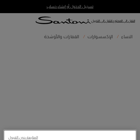
تسجيل الدخول أو إنشاء حساب
انتقل إلى المحتوى
انتقل إلى التذييل
النساء
الإكسسوارات
القفازات والأوشحة
المتابعة دون القبول